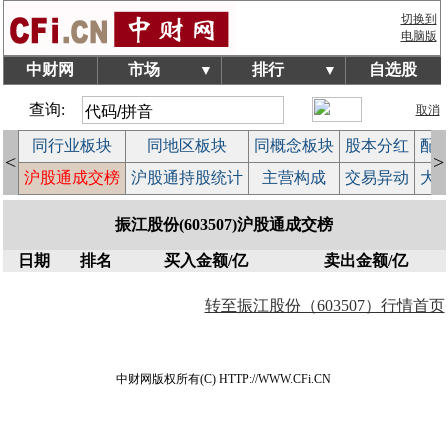
切换到
电脑版
中财网
市场
排行
自选股
▼
▼
查询:
取消
拍
同行业板块
同地区板块
同概念板块
股本分红
配
<
>
作
沪股通成交榜
沪股通持股统计
主营构成
交易异动
大
振江股份(603507)沪股通成交榜
日期
排名
买入金额/亿
卖出金额/亿
转至振江股份（603507）行情首页
中财网版权所有(C) HTTP://WWW.CFi.CN