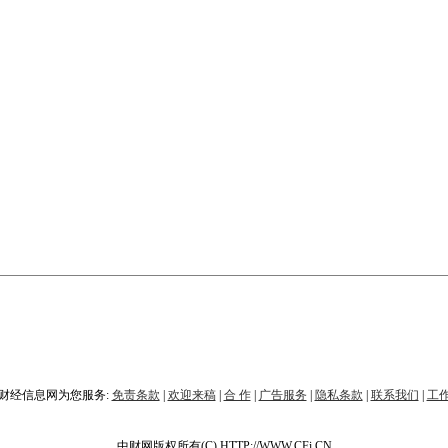
财经信息网为您服务:
免责条款
|
欢迎来稿
|
合 作
|
广告服务
|
隐私条款
|
联系我们
|
工
中财网版权所有(C) HTTP://WWW.CFi.CN