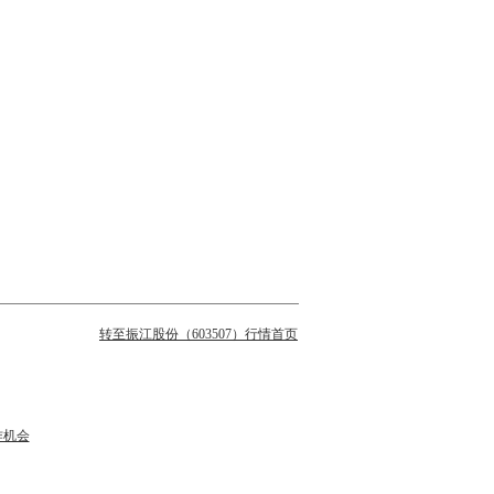
转至振江股份（603507）行情首页
作机会