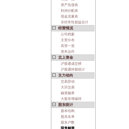
资产负债表
利润分配表
现金流量表
非经常性损益合计
经营情况
公司档案
主营分布
高管一览
资本运作
北上资金
沪股通成交榜
沪股通持股统计
主力动向
交易异动
大宗交易
融资融券
大股东增减持
股东统计
股本结构
股东名单
股东户数
限售解禁